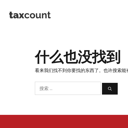
跳
至
内
容
什么也没找到
看来我们找不到你要找的东西了。也许搜索能
搜
索：