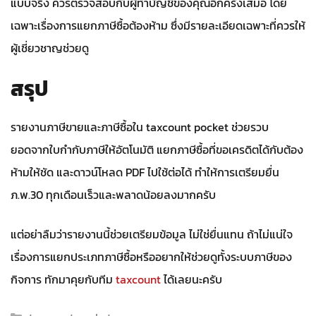
แบบจริง ควรตรวจสอบกับผู้ทำบัญชีของคุณอีกครั้งเสมอ โดย
เฉพาะเรื่องการแยกภาษีซื้อต้องห้าม ซึ่งมีรายละเอียดเฉพาะที่ควรให้
ผู้เชี่ยวชาญช่วยดู
สรุป
รายงานภาษีขายและภาษีซื้อใน taxcount pocket ช่วยรวบ
ยอดจากใบกำกับภาษีให้อัตโนมัติ แยกภาษีซื้อที่ขอเครดิตได้กับต้อง
ห้ามให้ชัด และดาวน์โหลด PDF ไปใช้ต่อได้ ทำให้การเตรียมยื่น
ภ.พ.30 ทุกเดือนเร็วและพลาดน้อยลงมากครับ
แต่อย่าลืมว่ารายงานนี้ช่วยเตรียมข้อมูล ไม่ใช่ยื่นแทน ถ้าไม่แน่ใจ
เรื่องการแยกประเภทภาษีซื้อหรืออยากให้ช่วยดูทั้งระบบภาษีของ
กิจการ ทักมาคุยกับทีม
taxcount
ได้เลยนะครับ
Categories