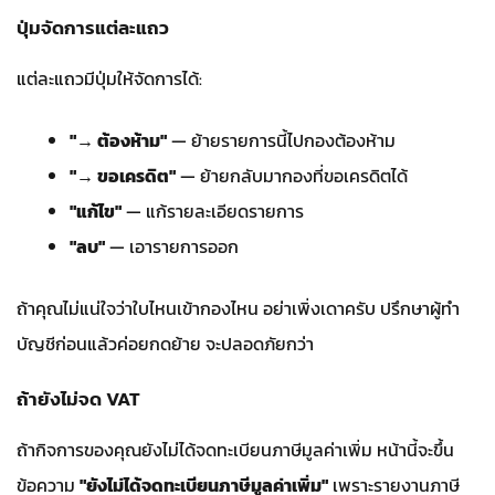
ปุ่มจัดการแต่ละแถว
แต่ละแถวมีปุ่มให้จัดการได้:
"→ ต้องห้าม"
— ย้ายรายการนี้ไปกองต้องห้าม
"→ ขอเครดิต"
— ย้ายกลับมากองที่ขอเครดิตได้
"แก้ไข"
— แก้รายละเอียดรายการ
"ลบ"
— เอารายการออก
ถ้าคุณไม่แน่ใจว่าใบไหนเข้ากองไหน อย่าเพิ่งเดาครับ ปรึกษาผู้ทำ
บัญชีก่อนแล้วค่อยกดย้าย จะปลอดภัยกว่า
ถ้ายังไม่จด VAT
ถ้ากิจการของคุณยังไม่ได้จดทะเบียนภาษีมูลค่าเพิ่ม หน้านี้จะขึ้น
ข้อความ
"ยังไม่ได้จดทะเบียนภาษีมูลค่าเพิ่ม"
เพราะรายงานภาษี