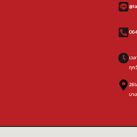
@ta
064
เวล
ทุก
261
บาง