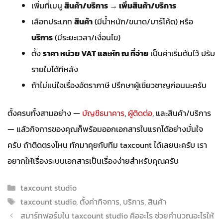
เพิ่มที่เมนู
สินค้า/บริการ → เพิ่มสินค้า/บริการ
เลือกประเภท
สินค้า
(มีน้ำหนัก/ขนาด/บาร์โค้ด) หรือ
บริการ
(มีระยะเวลา/เงื่อนไข)
ตั้ง
ราคา หน่วย VAT และหัก ณ ที่จ่าย
เป็นค่าเริ่มต้นไว้ ปรับ
รายใบได้ทีหลัง
ถ้าไม่แน่ใจเรื่องอัตราภาษี ปรึกษาผู้เชี่ยวชาญก่อนนะครับ
ตั้งครบทั้งสามอย่าง —
บัญชีธนาคาร
,
ผู้ติดต่อ
, และสินค้า/บริการ
— แล้วกิจการของคุณก็พร้อมออกเอกสารใบแรกได้อย่างมั่นใจ
ครับ ถ้าติดตรงไหน ทักมาคุยกับทีม taxcount ได้เลยนะครับ เรา
อยากให้เรื่องระบบเอกสารเป็นเรื่องง่ายสำหรับคุณครับ
Categories
taxcount studio
Tags
taxcount studio
,
ตั้งค่ากิจการ
,
บริการ
,
สินค้า
สมาร์ทฟอร์มใน taxcount studio คืออะไร ช่วยคำนวณอะไรให้