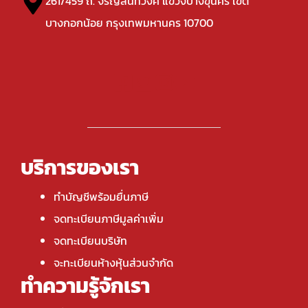
261/459 ถ. จรัญสนิทวงศ์ แขวงบางขุนศรี เขต
บางกอกน้อย กรุงเทพมหานคร 10700
บริการของเรา
ทำบัญชีพร้อมยื่นภาษี
จดทะเบียนภาษีมูลค่าเพิ่ม
จดทะเบียนบริษัท
จะทะเบียนห้างหุ้นส่วนจำกัด
ทำความรู้จักเรา