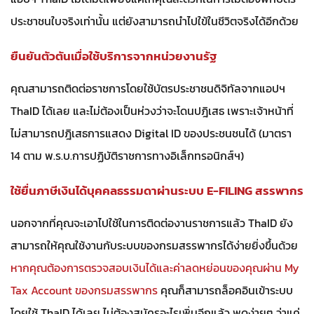
ประชาชนใบจริงเท่านั้น แต่ยังสามารถนำไปใข้ในชีวิตจริงได้อีกด้วย
ยืนยันตัวตันเมื่อใช้บริการจากหน่วยงานรัฐ
คุณสามารถติดต่อราชการโดยใช้บัตรประชาชนดิจิทัลจากแอปฯ
ThaID ได้เลย และไม่ต้องเป็นห่วงว่าจะโดนปฎิเสธ เพราะเจ้าหน้าที่
ไม่สามารถปฎิเสธการแสดง Digital ID ของประชนชนได้ (มาตรา
14 ตาม พ.ร.บ.การปฏิบัติราชการทางอิเล็กทรอนิกส์ฯ)
ใช้ยื่นภาษีเงินได้บุคคลธรรมดาผ่านระบบ E-FILING สรรพากร
นอกจากที่คุณจะเอาไปใช้ในการติดต่องานราชการแล้ว ThaID ยัง
สามารถให้คุณใช้งานกับระบบของกรมสรรพากรได้ง่ายยิ่งขึ้นด้วย
หากคุณต้องการตรวจสอบเงินได้และค่าลดหย่อนของคุณผ่าน My
Tax Account ของกรมสรรพากร
คุณก็สามารถล็อคอินเข้าระบบ
โดยใช้ ThaID ได้เลย ไม่ต้องสมัครอะไรเพิ่มอีกแล้ว พูดง่ายๆ ว่าแค่