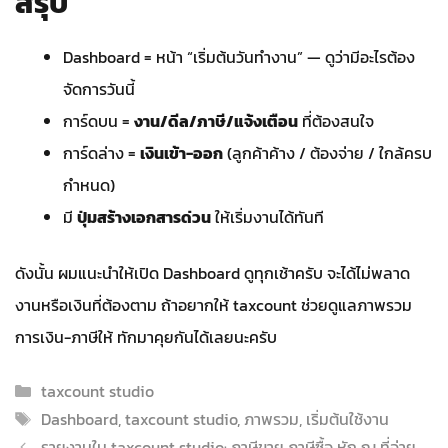
สรุป
Dashboard = หน้า “เริ่มต้นวันทำงาน” — ดูว่ามีอะไรต้อง
จัดการวันนี้
การ์ดบน =
งาน/ดีล/ภาษี/แจ้งเตือน
ที่ต้องสนใจ
การ์ดล่าง =
เงินเข้า-ออก
(ลูกค้าค้าง / ต้องจ่าย / ใกล้ครบ
กำหนด)
มี
ปุ่มสร้างเอกสารด่วน
ให้เริ่มงานได้ทันที
ดังนั้น ผมแนะนำให้เปิด Dashboard ดูทุกเช้าครับ จะได้ไม่พลาด
งานหรือเงินที่ต้องตาม ถ้าอยากให้ taxcount ช่วยดูแลภาพรวม
การเงิน-ภาษีให้ ทักมาคุยกันได้เลยนะครับ
Categories
taxcount studio
Tags
Dashboard
,
taxcount studio
,
ภาพรวม
,
เริ่มต้นใช้งาน
รายงานใน taxcount studio: ภาษีขาย ภาษีซื้อ หัก ณ ที่จ่าย