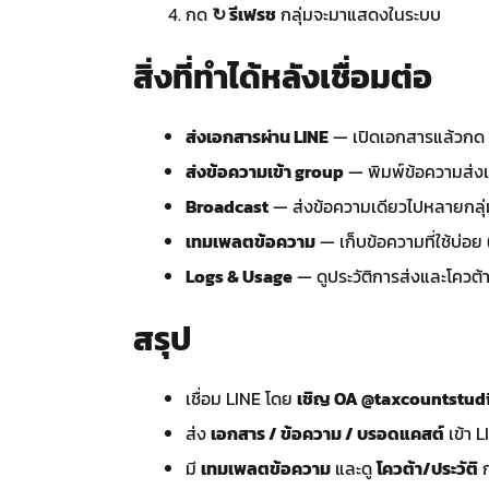
กด
↻ รีเฟรช
กลุ่มจะมาแสดงในระบบ
สิ่งที่ทำได้หลังเชื่อมต่อ
ส่งเอกสารผ่าน LINE
— เปิดเอกสารแล้วกด “ส
ส่งข้อความเข้า group
— พิมพ์ข้อความส่งเข
Broadcast
— ส่งข้อความเดียวไปหลายกลุ่มพ
เทมเพลตข้อความ
— เก็บข้อความที่ใช้บ่อย 
Logs & Usage
— ดูประวัติการส่งและโควต้
สรุป
เชื่อม LINE โดย
เชิญ OA @taxcountstudio เ
ส่ง
เอกสาร / ข้อความ / บรอดแคสต์
เข้า L
มี
เทมเพลตข้อความ
และดู
โควต้า/ประวัติ
ก