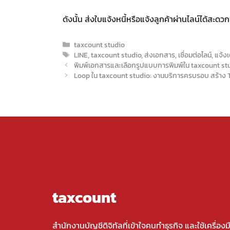
ดังนั้น ส่งใบแจ้งหนี้หรือแจ้งลูกค้าผ่านไลน์ได้สะด
Categories
taxcount studio
Tags
LINE
,
taxcount studio
,
ส่งเอกสาร
,
เชื่อมต่อไลน์
,
แจ้งเ
พิมพ์เอกสารและเลือกรูปแบบการพิมพ์ใน taxcount st
Loop ใน taxcount studio: งานบริการครบรอบ สร้าง Ta
taxcount
สำนักงานบัญชีดิจิทัลที่เข้าใจคนทำธุรกิจ และใช้เครื่องม