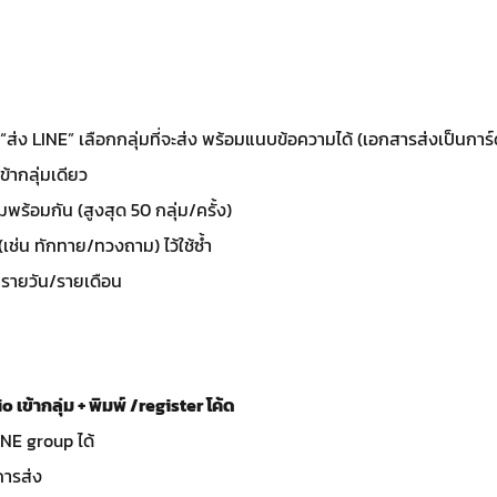
่ง LINE” เลือกกลุ่มที่จะส่ง พร้อมแนบข้อความได้ (เอกสารส่งเป็นการ
้ากลุ่มเดียว
ร้อมกัน (สูงสุด 50 กลุ่ม/ครั้ง)
(เช่น ทักทาย/ทวงถาม) ไว้ใช้ซ้ำ
ารายวัน/รายเดือน
ข้ากลุ่ม + พิมพ์ /register โค้ด
INE group ได้
ารส่ง