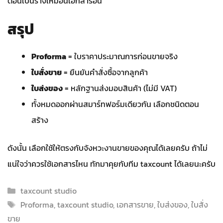
ตอนเป็นร่างเหมือนเอกสารอื่น
สรุป
Proforma
= ใบราคาประมาณการก่อนขายจริง
ใบสั่งขาย
= ยืนยันคำสั่งซื้อจากลูกค้า
ใบส่งของ
= หลักฐานส่งมอบสินค้า (ไม่มี VAT)
ทั้งหมดออกผ่านสมาร์ทฟอร์มเดียวกัน เลือกชนิดตอน
สร้าง
ดังนั้น เลือกใช้ให้ตรงกับจังหวะงานขายของคุณได้เลยครับ ถ้าไม่
แน่ใจว่าควรใช้เอกสารไหน ทักมาคุยกับทีม taxcount ได้เลยนะครับ
Categories
taxcount studio
Tags
Proforma
,
taxcount studio
,
เอกสารขาย
,
ใบส่งของ
,
ใบสั่ง
ขาย