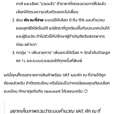
ภาษี และเลือก "รวมแล้ว" ถ้าราคาที่ตกลงรวมภาษีไปแล้ว
เลือกให้ตรงความจริงตัวเลขจะไม่เพี้ยน
ช่อง
หัก ณ ที่จ่าย
ระบบมีให้เลือก 0 ถึง 15% และคำนวณ
ยอดสุทธิให้อัตโนมัติ แต่อัตราที่ถูกต้องขึ้นกับประเภทเงินได้
และผู้รับเงิน ถ้าไม่ชัวร์ให้ปรึกษาผู้ทำบัญชีหรือสรรพากร
ก่อน อย่าเดา
กดปุ่ม "+ เพิ่มรายการ" เพิ่มแถวได้เรื่อย ๆ จัดลำดับด้วยลูก
ศร ↑↓ และระบบรวมยอดให้ทุกครั้งที่พิมพ์
แค่นี้คุณก็กรอกรายการสินค้าพร้อม VAT และหัก ณ ที่จ่ายได้ถูก
ต้องแล้วครับ ถ้าติดตรงไหน หรือไม่แน่ใจว่ากรณีของคุณต้องเลือก
แบบไหน ทักมาคุยกับทีม taxcount ได้เลยนะครับ 🙂
อยากเห็นภาพรวมว่าระบบคำนวณ VAT, หัก ณ ที่