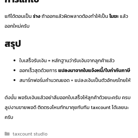
แก้ได้ตอนเป็น
ร่าง
ถ้าออกแล้วผิดพลาดต้องทำให้เป็น
โมฆะ
แล้ว
ออกใหม่ครับ
สรุป
ใบเสร็จรับเงิน = หลักฐานว่ารับเงินจากลูกค้าแล้ว
ออกเร็วสุดด้วยการ
แปลงมาจากใบแจ้งหนี้/ใบกำกับภาษี
สมาร์ทฟอร์มคำนวณยอด + แปลงเงินเป็นตัวอักษรไทยให้
ดังนั้น พอรับเงินแล้วอย่าลืมออกใบเสร็จให้ลูกค้าด้วยนะครับ ครบ
ลูปงานขายพอดี ติดตรงไหนทักมาคุยกับทีม taxcount ได้เลยนะ
ครับ
Categories
taxcount studio